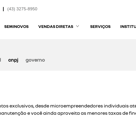
(43) 3275-8950
SEMINOVOS
VENDAS DIRETAS
SERVIÇOS
INSTIT
l
cnpj
governo
os exclusivos, desde microempreendedores individuais até 
 manutenção e você ainda aproveita as menores taxas de f