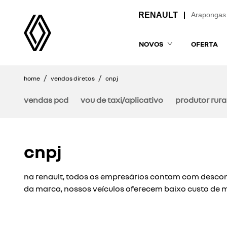
Arapongas
NOVOS
OFERTA
home
vendas diretas
cnpj
vendas pcd
vou de taxi/aplicativo
produtor rura
cnpj
na renault, todos os empresários contam com descont
da marca, nossos veículos oferecem baixo custo de