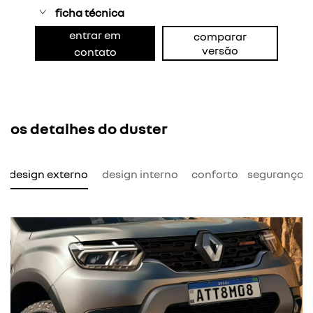
ficha técnica
entrar em
comparar
versão
contato
os detalhes do duster
design externo
design interno
conforto
segurança