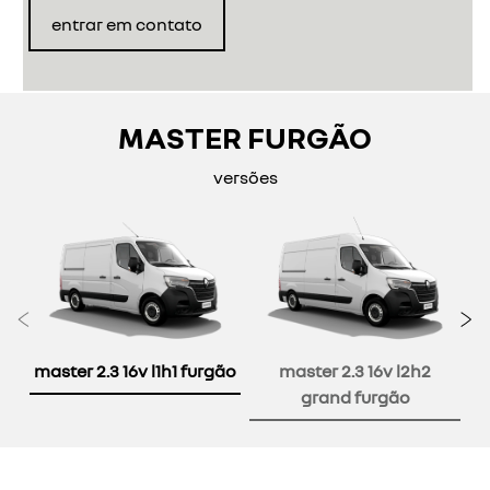
entrar em contato
MASTER FURGÃO
versões
Anterior
P
master 2.3 16v l1h1 furgão
master 2.3 16v l2h2
grand furgão