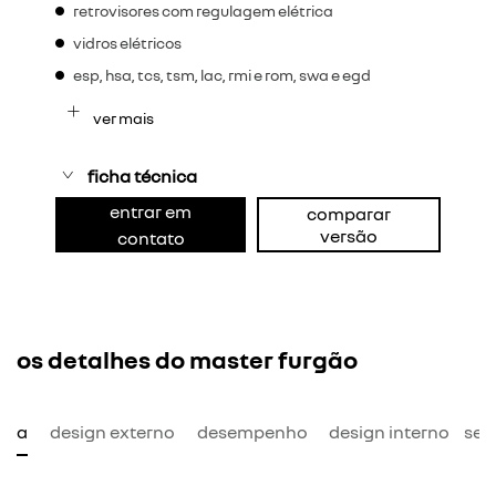
retrovisores com regulagem elétrica
vidros elétricos
esp, hsa, tcs, tsm, lac, rmi e rom, swa e egd
ver mais
ficha técnica
entrar em
comparar
versão
contato
os detalhes do master furgão
mia
design externo
desempenho
design interno
seg