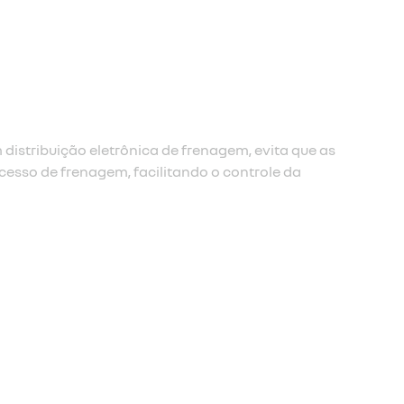
e frenagem de emergência (afu)
à frenagem de emergência é acionado e amplifica a frenag
ista passa muito rapidamente entre o acelerador e o pedal