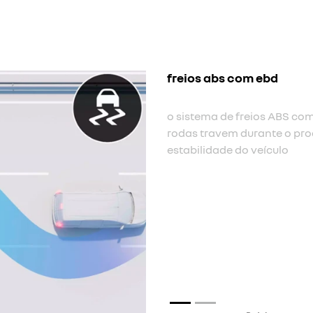
assistente d
A assistência 
quando o motor
freio