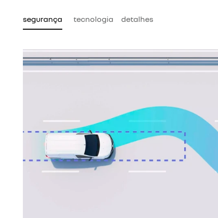
segurança
tecnologia
detalhes
em, evita que as
ontrole da