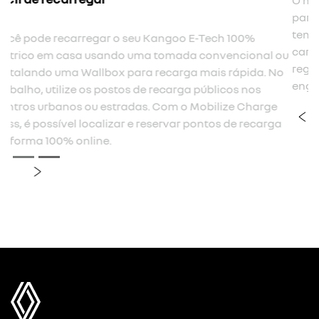
ech 100%
O modo B1 é um modo regenerativo limitado, 
onvencional ou
para dirigir em rodovias e vias rápidas. Com 
is rápida. No
tem uma sensação equivalente ao freio mot
blicos nos
carro à combustão. Já o B3, o nível máximo 
ilize Charge
regeneração, é pensado para aproveitar mel
tos de recarga
engarrafamentos e trechos de serra.
previous
next