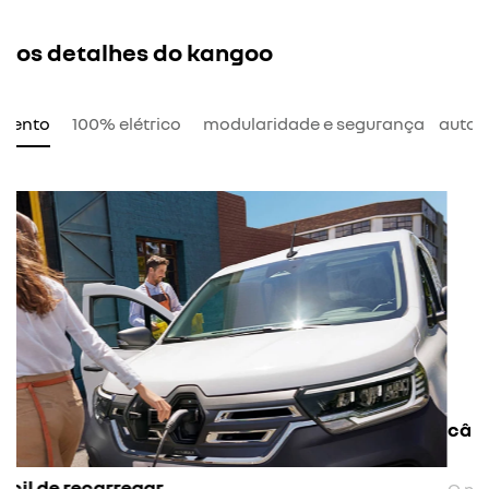
os detalhes do kangoo
amento
100% elétrico
modularidade e segurança
auton
câmbio com três níveis de regeneração