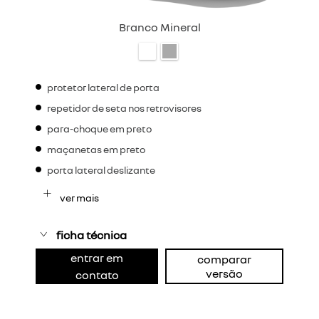
Branco Mineral
protetor lateral de porta
repetidor de seta nos retrovisores
para-choque em preto
maçanetas em preto
porta lateral deslizante
ver mais
ficha técnica
entrar em
comparar
versão
contato