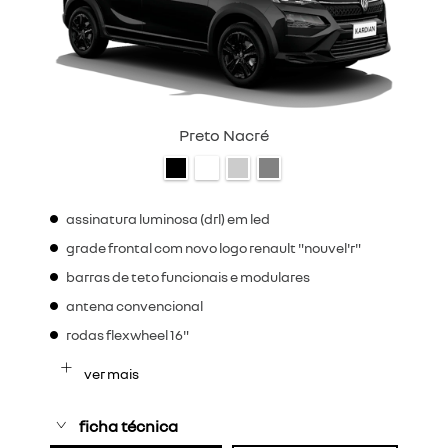
Preto Nacré
assinatura luminosa (drl) em led
grade frontal com novo logo renault "nouvel'r"
barras de teto funcionais e modulares
antena convencional
rodas flexwheel 16"
ver mais
ficha técnica