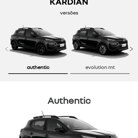
KARDIAN
versões
Anterior
P
authentic
evolution mt
Authentic