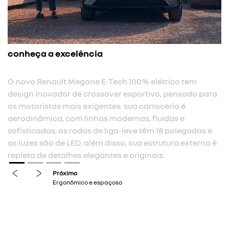
conheça a excelência
O novo Renault Megane E-Tech 100% elétrico tem
design inovador de crossover esportivo, pensado para
os motoristas mais exigentes. sua carroceria é
aerodinâmica, com linhas modernas, fluidas e
sofisticadas, as rodas de liga-leve têm 18 polegadas e
as luzes são de LED. além disso, sua estrutura externa é
repleta de detalhes elegantes e originais.
previous
next
Próximo
Ergonômico e espaçoso