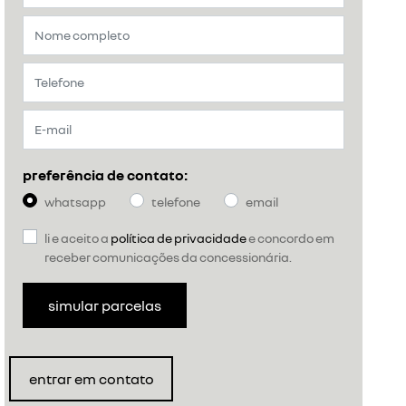
preferência de contato:
whatsapp
telefone
email
li e aceito a
política de privacidade
e concordo em
receber comunicações da concessionária.
simular parcelas
entrar em contato