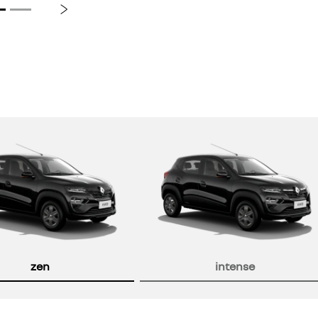
Próximo
or
zen
intense