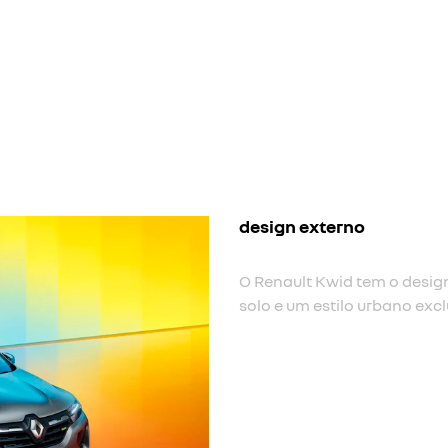
nova cor
Nova cor de carroceria cin