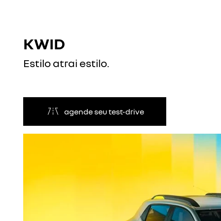
KWID
Estilo atrai estilo.
agende seu test-drive