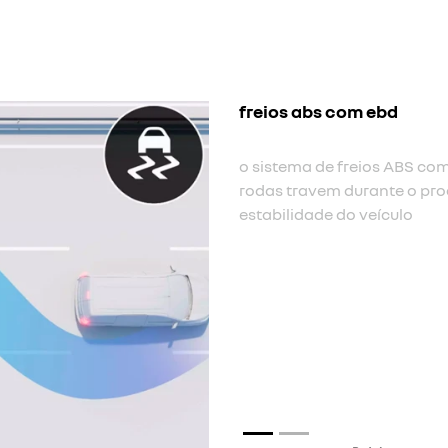
assistente de f
A assistência à f
quando o motorist
freio