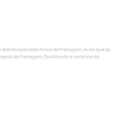
renagem de emergência (afu)
renagem de emergência é acionado e amplifica a frenagem
a passa muito rapidamente entre o acelerador e o pedal do