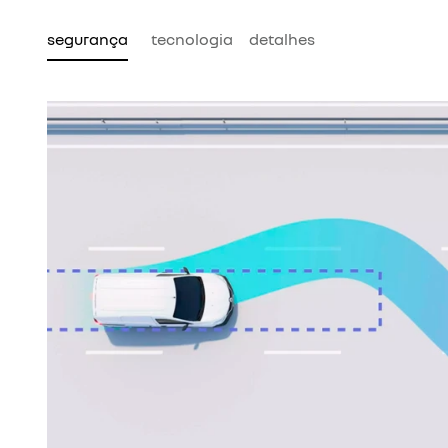
segurança
tecnologia
detalhes
evita que as
role da