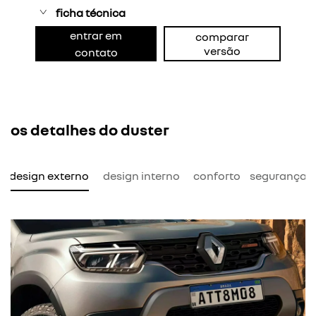
ficha técnica
entrar em
comparar
versão
contato
os detalhes do duster
design externo
design interno
conforto
segurança