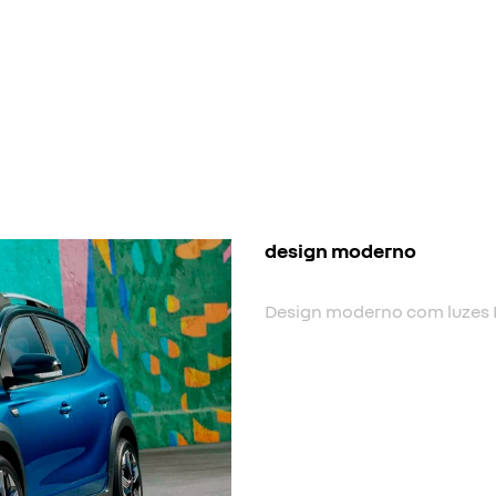
nova cor
Nova cor biton.