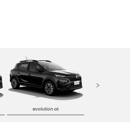
Próxi
evolution at