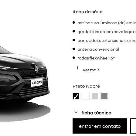
itens de série
assinatura luminosa (drl) em l
grade frontal com novo logo re
barras de teto funcionais e m
antena convencional
rodas flexwheel 16"
ver mais
Preto Nacré
ficha técnica
entrar em contato