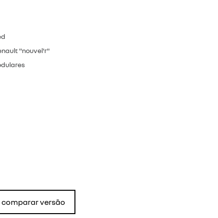
ed
nault "nouvel'r"
odulares
comparar versão