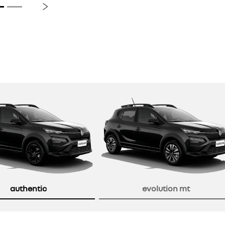
Próximo
or
authentic
evolution mt